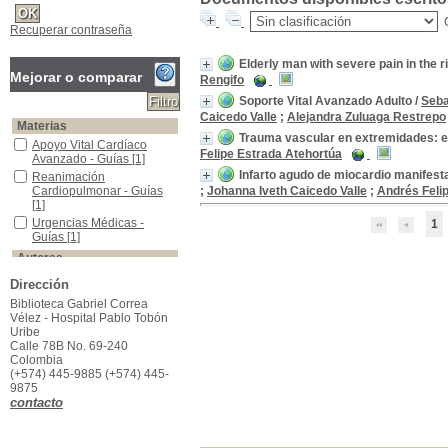
Recuperar contraseña
Elderly man with severe pain in the r
Mejorar o comparar
Rengifo
Soporte Vital Avanzado Adulto
/
Seba
Caicedo Valle
;
Alejandra Zuluaga Restrepo
Materias
Trauma vascular en extremidades: e
Apoyo Vital Cardíaco Avanzado - Guías
Apoyo Vital Cardíaco
Felipe Estrada Atehortúa
Avanzado - Guías
[1]
Infarto agudo de miocardio manifesta
Reanimación Cardiopulmonar - Guías
Reanimación
Cardiopulmonar - Guías
;
Johanna Iveth Caicedo Valle
;
Andrés Feli
[1]
Urgencias Médicas - Guías
Urgencias Médicas -
1
Guías
[1]
Autores
Caicedo Valle
Caicedo Valle
[4]
Dirección
Estrada Atehortúa
Estrada Atehortúa
[2]
Biblioteca Gabriel Correa
Abreo Leal
Abreo Leal
[1]
Vélez - Hospital Pablo Tobón
Uribe
Arroyave Peña
Arroyave Peña
[1]
Calle 78B No. 69-240
Betancur Londoño
Betancur Londoño
[1]
Colombia
(+574) 445-9885 (+574) 445-
Castro Botero
Castro Botero
[1]
9875
Cruz Vélez
Cruz Vélez
[1]
contacto
Milfort Blandón
Milfort Blandón
[1]
Muñoz Rengifo
Muñoz Rengifo
[1]