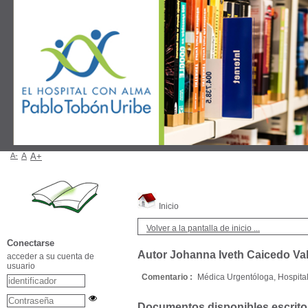
A-
A
A+
Inicio
Volver a la pantalla de inicio ...
Conectarse
Autor Johanna Iveth Caicedo Val
acceder a su cuenta de
usuario
Comentario :
Médica Urgentóloga, Hospita
Documentos disponibles escritos