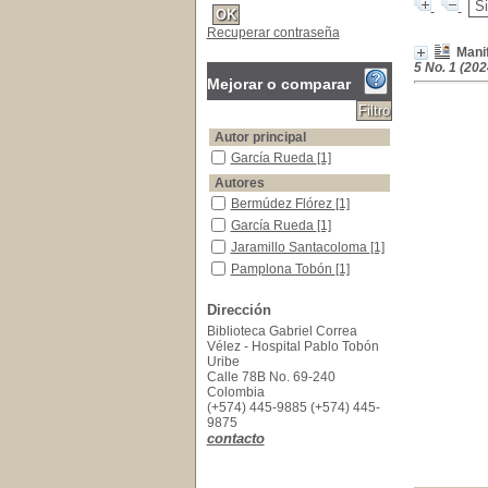
Recuperar contraseña
Manif
5 No. 1 (202
Mejorar o comparar
Autor principal
García Rueda
García Rueda
[1]
Autores
Bermúdez Flórez
Bermúdez Flórez
[1]
García Rueda
García Rueda
[1]
Jaramillo Santacoloma
Jaramillo Santacoloma
[1]
Pamplona Tobón
Pamplona Tobón
[1]
Año de publicación
Dirección
2024
2024
[1]
Biblioteca Gabriel Correa
Vélez - Hospital Pablo Tobón
Uribe
Calle 78B No. 69-240
Colombia
(+574) 445-9885 (+574) 445-
9875
contacto