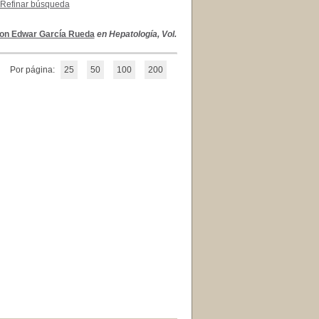
Refinar búsqueda
on Edwar García Rueda
en Hepatología, Vol.
Por página:
25
50
100
200