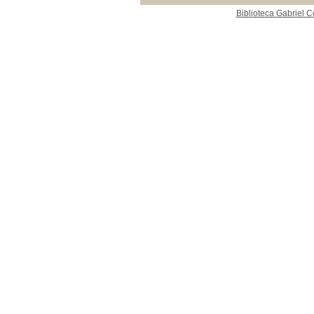
Journal of Interventional Cardiac Electrophysiology
Journal of Interventional
Biblioteca Gabriel C
Cardiac Electrophysiology
[1]