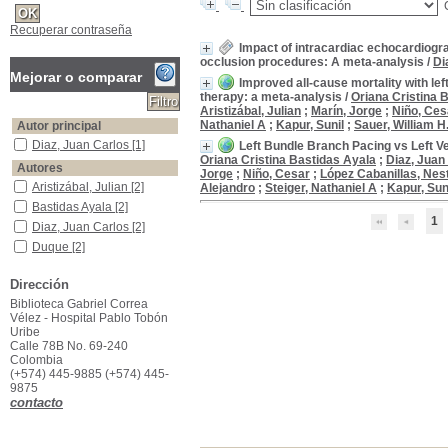
Recuperar contraseña
Impact of intracardiac echocardiogr
occlusion procedures: A meta-analysis
/
Di
Mejorar o comparar
Improved all-cause mortality with le
therapy: a meta-analysis
/
Oriana Cristina 
Aristizábal, Julian
;
Marín, Jorge
;
Niño, Ces
Nathaniel A
;
Kapur, Sunil
;
Sauer, William H
Autor principal
Diaz, Juan Carlos
Diaz, Juan Carlos
[1]
Left Bundle Branch Pacing vs Left V
Oriana Cristina Bastidas Ayala
;
Diaz, Juan
Autores
Jorge
;
Niño, Cesar
;
López Cabanillas, Nes
Aristizábal, Julian
Aristizábal, Julian
[2]
Alejandro
;
Steiger, Nathaniel A
;
Kapur, Sun
Bastidas Ayala
Bastidas Ayala
[2]
1
Diaz, Juan Carlos
Diaz, Juan Carlos
[2]
Duque
Duque
[2]
Hincapié, Daniela
Hincapié, Daniela
[2]
Dirección
Hoyos, Carolina
Hoyos, Carolina
[2]
Biblioteca Gabriel Correa
Kapur, Sunil
Kapur, Sunil
[2]
Vélez - Hospital Pablo Tobón
Koplan, Bruce A.
Koplan, Bruce A.
[2]
Uribe
Calle 78B No. 69-240
Marín, Jorge
Marín, Jorge
[2]
Colombia
Matos, Carlos D
Matos, Carlos D
[2]
(+574) 445-9885 (+574) 445-
[+]
9875
contacto
Título de publicación
JACC: Clinical Electrophysiology
JACC: Clinical
Electrophysiology
[1]