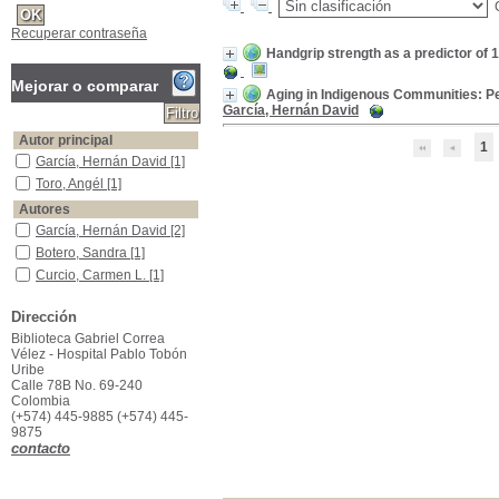
Recuperar contraseña
Handgrip strength as a predictor of 
Mejorar o comparar
Aging in Indigenous Communities: 
García, Hernán David
Autor principal
1
García, Hernán David
García, Hernán David
[1]
Toro, Angél
Toro, Angél
[1]
Autores
García, Hernán David
García, Hernán David
[2]
Botero, Sandra
Botero, Sandra
[1]
Curcio, Carmen L.
Curcio, Carmen L.
[1]
Duque, Gustavo
Duque, Gustavo
[1]
Dirección
García, Wilson A.
García, Wilson A.
[1]
Biblioteca Gabriel Correa
Gómez, Fernando
Gómez, Fernando
[1]
Vélez - Hospital Pablo Tobón
González, Fernando Iván
González, Fernando Iván
Uribe
[1]
Calle 78B No. 69-240
Colombia
Título de publicación
(+574) 445-9885 (+574) 445-
Journal of Cross-Cultural Gerontology
Journal of Cross-Cultural
9875
Gerontology
[1]
contacto
Osteoporosis International
Osteoporosis International
[1]