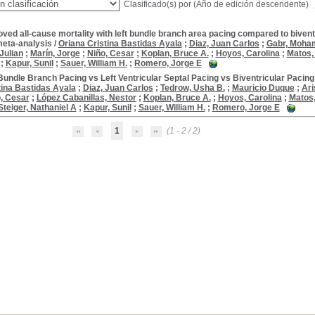
Clasificado(s) por
(Año de edición descendente)
ved all-cause mortality with left bundle branch area pacing compared to bivent
meta-analysis
/
Oriana Cristina Bastidas Ayala
;
Diaz, Juan Carlos
;
Gabr, Moha
 Julian
;
Marín, Jorge
;
Niño, Cesar
;
Koplan, Bruce A.
;
Hoyos, Carolina
;
Matos,
;
Kapur, Sunil
;
Sauer, William H.
;
Romero, Jorge E
Bundle Branch Pacing vs Left Ventricular Septal Pacing vs Biventricular Pacin
tina Bastidas Ayala
;
Diaz, Juan Carlos
;
Tedrow, Usha B.
;
Mauricio Duque
;
Ari
, Cesar
;
López Cabanillas, Nestor
;
Koplan, Bruce A.
;
Hoyos, Carolina
;
Matos,
Steiger, Nathaniel A
;
Kapur, Sunil
;
Sauer, William H.
;
Romero, Jorge E
1
(1 - 2 / 2)
ology