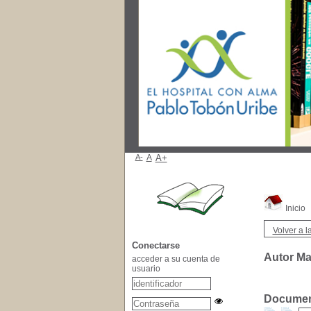
A-
A
A+
Inicio
Volver a la
Conectarse
Autor Ma
acceder a su cuenta de
usuario
Document