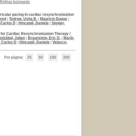
Refinar búsqueda
ricular pacing in cardiac resynchronization
med
;
Tedrow, Usha B.
;
Mauricio Duque
;
 Carlos D
;
Hincapié, Daniela
;
Steiger,
g for Cardiac Resynchronization Therapy
/
stizábal, Julian
;
Braunstein, Eric D.
;
Marín,
 Carlos D
;
Hincapié, Daniela
;
Velasco,
Por página:
25
50
100
200