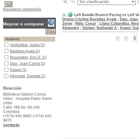
Recuperar contraseña
Left Bundle Branch Pacing vs Left V
Oriana Cristina Bastidas Ayala
;
Diaz, Juan
Mejorar o comparar
Jorge
;
Niño, Cesar
;
López Cabanillas, Nes
Alejandro
;
Steiger, Nathaniel A
;
Kapur, Sun
1
Autores
Aristizábal, Julian
Aristizábal, Julian
[1]
Bastidas Ayala
Bastidas Ayala
[1]
Braunstein, Eric D.
Braunstein, Eric D.
[1]
Diaz, Juan Carlos
Diaz, Juan Carlos
[1]
Duque
Duque
[1]
Hincapié, Daniela
Hincapié, Daniela
[1]
Hoyos, Carolina
Hoyos, Carolina
[1]
Dirección
Kapur, Sunil
Kapur, Sunil
[1]
Biblioteca Gabriel Correa
Koplan, Bruce A.
Koplan, Bruce A.
[1]
Vélez - Hospital Pablo Tobón
López Cabanillas, Nestor
López Cabanillas, Nestor
Uribe
[1]
Calle 78B No. 69-240
[+]
Colombia
(+574) 445-9885 (+574) 445-
Título de publicación
9875
JACC: Clinical Electrophysiology
JACC: Clinical
contacto
Electrophysiology
[1]