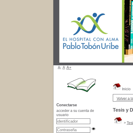
A-
A
A+
Inicio
Volver a la
Conectarse
Tesis y 
acceder a su cuenta de
usuario
>
Tes