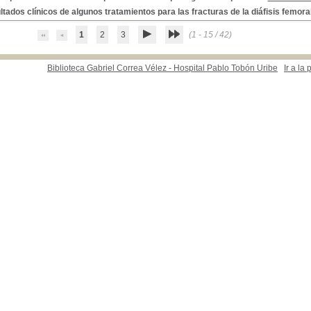
tados clínicos de algunos tratamientos para las fracturas de la diáfisis femora
1
2
3
(1 - 15 / 42)
s y estadísticas
Biblioteca Gabriel Correa Vélez - Hospital Pablo Tobón Uribe
Ir a la