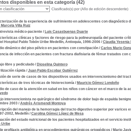
os disponibles en esta categoría (
42
)
Clasificado(s) por
(Año de edición descendente)
terización de la experiencia de sufrimiento en adolescentes con diagnóstico 
 Marcela Villa Ruiz
ntrevista médico-paciente
/
Luis Casasbuenas Duarte
terísticas clínicas y factores de riesgo para la polineuropatía del paciente crí
el Hospital Pablo Tobón Uribe Medellín, Antioquia, 1996-2006
/
Claudia Yesenia
io dinámico del piso pélvico en pacientes con constipación
/
Carlos Mario Gon
encia de infección en pacientes con fractura diafisiaria de fémur tratados con 
jo libre y pediculado
/
Dioselina Quintero
ilización rápida
/
Juan Pablo Escobar Gutiérrez
ión de serie de casos de los dispositivos usados en intervencionismo del tract
terísticas de tres técnicas de histerectomía
/
Mauricio Gómez Londoño
io de caso de la atención en salud en los niños con cáncer en el marco de la act
evedo
o intervencionista no quirúrgico del síndrome de dolor bajo de espalda benigno
embre 2003
/
Andrés Arismendi Montoya
ipción del manejo de la hemorragia del tracto digestivo superior por varices e
7-2002, Medellín
/
Carolina Gómez López de Mesa
ación del estado nutricional de los pacientes hospitalizados en el servicio insti
 Uribe
e profilaxis antibiótica en procedimientos quirúrgicos ortopédicos
/
Mario Javi