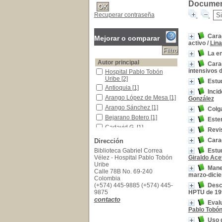
Document
Recuperar contraseña
Carac
Mejorar o comparar
activo
/
Lina
La e
Autor principal
Carac
intensivos d
Hospital Pablo Tobón Uribe
Hospital Pablo Tobón
Uribe
[2]
Estud
Antioquia
Antioquia
[1]
Incid
Arango López de Mesa
Arango López de Mesa
[1]
González
Arango Sánchez
Arango Sánchez
[1]
Colga
Bejarano Botero
Bejarano Botero
[1]
Ester
Cadavid G.
Cadavid G.
[1]
Revis
Cardona Quiceno
Cardona Quiceno
[1]
Carac
Dirección
Casasbuenas Duarte
Casasbuenas Duarte
[1]
Biblioteca Gabriel Correa
Estud
Castañeda N.
Castañeda N.
[1]
Vélez - Hospital Pablo Tobón
Giraldo Ac
Uribe
Duque Ortega
Duque Ortega
[1]
Manej
Calle 78B No. 69-240
marzo-dici
[+]
Colombia
(+574) 445-9885 (+574) 445-
Descr
Materias
9875
HPTU de 199
Tesis y Disertaciones Académicas
Tesis y Disertaciones
contacto
Evalu
Académicas
[42]
Pablo Tobón
Niños
Niños
[2]
Uso d