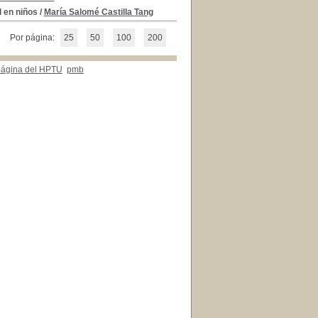
l en niños
/
María Salomé Castilla Tang
Por página:
25
50
100
200
 página del HPTU
pmb