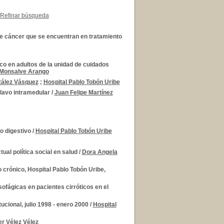
Refinar búsqueda
de cáncer que se encuentran en tratamiento
tico en adultos de la unidad de cuidados
 Monsalve Arango
zález Vásquez
;
Hospital Pablo Tobón Uribe
clavo intramedular
/
Juan Felipe Martínez
o digestivo
/
Hospital Pablo Tobón Uribe
ual política social en salud
/
Dora Angela
 crónico, Hospital Pablo Tobón Uribe,
sofágicas en pacientes cirróticos en el
tucional, julio 1998 - enero 2000
/
Hospital
er Vélez Vélez