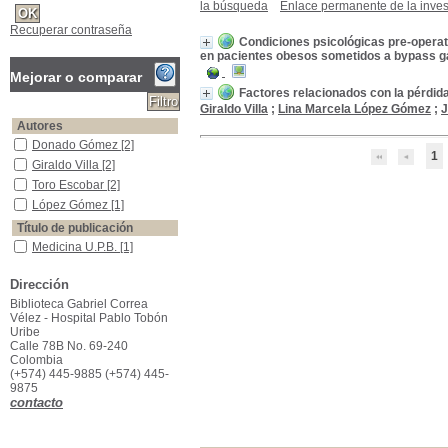
la búsqueda
Enlace permanente de la inves
Recuperar contraseña
Condiciones psicológicas pre-operat
en pacientes obesos sometidos a bypass g
Mejorar o comparar
Factores relacionados con la pérdid
Giraldo Villa
;
Lina Marcela López Gómez
;
J
Autores
Donado Gómez
Donado Gómez
[2]
1
Giraldo Villa
Giraldo Villa
[2]
Toro Escobar
Toro Escobar
[2]
López Gómez
López Gómez
[1]
Título de publicación
Medicina U.P.B.
Medicina U.P.B.
[1]
Nutrición Hospitalaria
Nutrición Hospitalaria
[1]
Dirección
Año de publicación
Biblioteca Gabriel Correa
2014
2014
[1]
Vélez - Hospital Pablo Tobón
2013
2013
[1]
Uribe
Calle 78B No. 69-240
Palabras clave
Colombia
Cirugía bariátrica
Cirugía bariátrica
[2]
(+574) 445-9885 (+574) 445-
9875
pérdida de peso
pérdida de peso
[2]
contacto
bypass gástrico
bypass gástrico
[1]
derivación gástrica
derivación gástrica
[1]