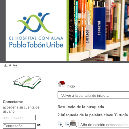
A-
A
A+
Inicio
Volver a la pantalla de inicio ...
Conectarse
Resultado de la búsqueda
acceder a su cuenta de
usuario
2
búsqueda de la palabra clave
'Cirugía 