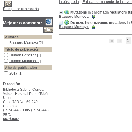
la búsqueda
Enlace permanente de la inves
Recuperar contraseña
Mutations in chromatin regulators fu
Baquero Montoya
Mejorar o comparar
De novo heterozygous mutations in 
Baquero Montoya
Autores
1
Baquero Montoya
Baquero Montoya
[2]
Título de publicación
Human Genetics
Human Genetics
[1]
Human Mutation
Human Mutation
[1]
Año de publicación
2017
2017
[1]
2015
2015
[1]
Dirección
Palabras clave
Biblioteca Gabriel Correa
cohesin complex
cohesin complex
[2]
Vélez - Hospital Pablo Tobón
CdLS
CdLS
[1]
Uribe
Calle 78B No. 69-240
CdLS- like
CdLS- like
[1]
Colombia
CdLS-overlapping phenotypes
CdLS-overlapping
(+574) 445-9885 (+574) 445-
phenotypes
[1]
9875
contacto
Cornelia de Lange syndrome
Cornelia de Lange
syndrome
[1]
Depressed Nasal Bridge
Depressed Nasal Bridge