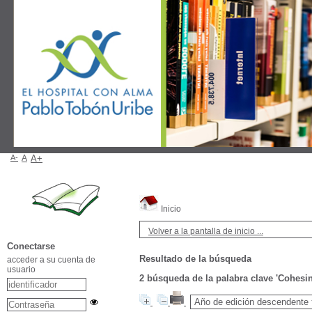
A-
A
A+
Inicio
Volver a la pantalla de inicio ...
Conectarse
Resultado de la búsqueda
acceder a su cuenta de
usuario
2
búsqueda de la palabra clave
'Cohesi