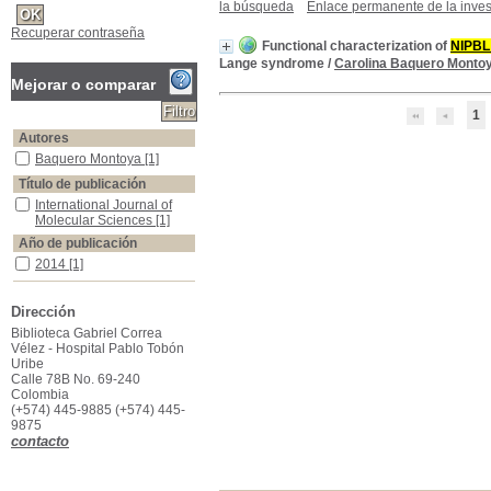
la búsqueda
Enlace permanente de la inves
Recuperar contraseña
Functional characterization of
NIPB
Lange syndrome
/
Carolina Baquero Monto
Mejorar o comparar
1
Autores
Baquero Montoya
Baquero Montoya
[1]
Título de publicación
International Journal of Molecular Sciences
International Journal of
Molecular Sciences
[1]
Año de publicación
2014
2014
[1]
Palabras clave
CdLS
CdLS
[1]
Dirección
NIPBL
NIPBL
[1]
Biblioteca Gabriel Correa
Vélez - Hospital Pablo Tobón
physiological splicing
physiological splicing
[1]
Uribe
splicing mutations
splicing mutations
[1]
Calle 78B No. 69-240
Colombia
Archivo digital
(+574) 445-9885 (+574) 445-
pdf
pdf
[1]
9875
contacto