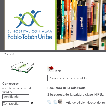
A-
A
A+
Inicio
Volver a la pantalla de inicio ...
Conectarse
Resultado de la búsqueda
acceder a su cuenta de
usuario
1
búsqueda de la palabra clave
'NIPBL'