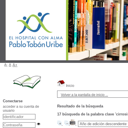
A-
A
A+
Inicio
Volver a la pantalla de inicio ...
Conectarse
Resultado de la búsqueda
acceder a su cuenta de
usuario
17
búsqueda de la palabra clave
'cirrosi