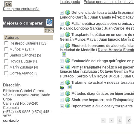
la búsqueda
Enlace permanente de la inves
Recuperar contraseña
Deficiencia de lipasa ácida lisosom
Londoño García
;
Juan Camilo Pérez Cadav
Mejorar o comparar
Falla hepática aguda sobre crónica: a
Ricardo Londoño García
;
Juan Carlos Rest
Trasplante hepático en un centro de
Autores
Germán Muñoz Maya
;
Juan Ignacio Marín 
Restrepo Gutiérrez
Restrepo Gutiérrez
[13]
Efecto del consumo de alcohol al di
Muñoz Maya
Muñoz Maya
[7]
la ciudad de Medellín
/
Diana Marcela Escob
Santos Sánchez
Santos Sánchez
[5]
Evaluación del riesgo quirúrgico en
Hoyos Duque
Hoyos Duque
[4]
Marín Zuluaga
Marín Zuluaga
[4]
Primer trasplante hepático en pacient
Ignacio Marín Zuluaga
;
Octavio Germán Mu
Correa Arango
Correa Arango
[3]
Hurtado
;
Sergio Iván Hoyos Duque
;
Juan C
Guzmán Luna
Guzmán Luna
[3]
Tratamiento actual y nuevas terapias 
Dirección
Mena Hurtado
Mena Hurtado
[3]
Biblioteca Gabriel Correa
Londoño García
Londoño García
[2]
Métodos diagnósticos en hipertensió
Vélez - Hospital Pablo Tobón
Álvarez Vallejo
Álvarez Vallejo
[1]
Uribe
Sí­ndrome hepatorrenal: Fisiopatologí
[+]
Calle 78B No. 69-240
Hiponatremia dilucional y trasplante
Colombia
Título de publicación
(+574) 445-9885 (+574) 445-
Revista Colombiana de Gastroenterología
Revista Colombiana de
9875
Gastroenterología
[13]
contacto
1
2
Hepatología
Hepatología
[3]
Iatreia
Iatreia
[1]