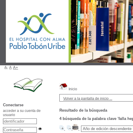
A-
A
A+
Inicio
Volver a la pantalla de inicio ...
Conectarse
Resultado de la búsqueda
acceder a su cuenta de
usuario
4
búsqueda de la palabra clave
'falla h