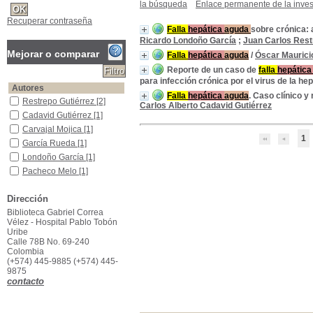
la búsqueda
Enlace permanente de la inves
Recuperar contraseña
Falla
hepática
aguda
sobre crónica: a
Ricardo Londoño García
;
Juan Carlos Rest
Mejorar o comparar
Falla
hepática
aguda
/
Óscar Maurici
Reporte de un caso de
falla
hepátic
para infección crónica por el virus de la hep
Autores
Falla
hepática
aguda
. Caso clínico y 
Restrepo Gutiérrez
Restrepo Gutiérrez
[2]
Carlos Alberto Cadavid Gutiérrez
Cadavid Gutiérrez
Cadavid Gutiérrez
[1]
Carvajal Mojica
Carvajal Mojica
[1]
1
García Rueda
García Rueda
[1]
Londoño García
Londoño García
[1]
Pacheco Melo
Pacheco Melo
[1]
Santos Sánchez
Santos Sánchez
[1]
Dirección
Título de publicación
Biblioteca Gabriel Correa
Hepatología
Hepatología
[2]
Vélez - Hospital Pablo Tobón
Acta Colombiana de Cuidado Intensivo
Acta Colombiana de
Uribe
Cuidado Intensivo
[1]
Calle 78B No. 69-240
Revista Colombiana de Gastroenterología
Revista Colombiana de
Colombia
Gastroenterología
[1]
(+574) 445-9885 (+574) 445-
9875
Año de publicación
contacto
2022
2022
[1]
2020
2020
[1]