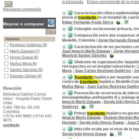
la búsqueda
Enlace permanente de la inves
Recuperar contraseña
Caracterización clínico-epidemiológ
previa al
trasplante
en un hospital de cuarto
Edgar Fernando Ayala Sierra
Mejorar o comparar
Colangitis esclerosante primaria. Un
Comparación entre dos esquemas d
Autores
Medellín, Colombia
/
Jorge Hernando Dona
Restrepo Gutiérrez
Restrepo Gutiérrez
[9]
Caracterización de los pacientes con
Marín Zuluaga
Marín Zuluaga
[7]
Juan Ignacio Marín Zuluaga
;
Jorge Hernan
Mauricio Santos Sánchez
Hoyos Duque
Hoyos Duque
[6]
Síndrome de superposición: hepatitis
Muñoz Maya
Muñoz Maya
[6]
retrospectiva en un hospital universitario
/
Santos Sánchez
Santos Sánchez
[6]
Maya
;
Juan Carlos Restrepo Gutiérrez
;
Jo
Donado Gómez
Donado Gómez
[4]
Trasplante
hepático por hepatitis au
centro de
trasplante
hepático, Medellín-Col
Guzmán Luna
Guzmán Luna
[3]
Muñoz Maya
;
Juan Carlos Restrepo Gutiér
Dirección
Mena Hurtado
Mena Hurtado
[3]
Prevención de recurrencia de infecc
Biblioteca Gabriel Correa
Álvarez Vallejo
Álvarez Vallejo
[1]
inmunoglobulina antihepatitis B y análogo 
Vélez - Hospital Pablo Tobón
Ayala Sierra
Ayala Sierra
[1]
Ignacio Marín Zuluaga
;
Sergio Iván Hoyos 
Uribe
Gutiérrez
[+]
Calle 78B No. 69-240
Colombia
Primer
trasplante
hepático en pacien
Título de publicación
(+574) 445-9885 (+574) 445-
Ignacio Marín Zuluaga
;
Octavio Germán Mu
Revista Colombiana de Gastroenterología
Revista Colombiana de
9875
Hurtado
;
Sergio Iván Hoyos Duque
;
Juan C
Gastroenterología
[6]
contacto
Infección oculta por el virus de la h
Gastroenterología y Hepatología
Gastroenterología y
Hepatología
[2]
Sergio Iván Hoyos Duque