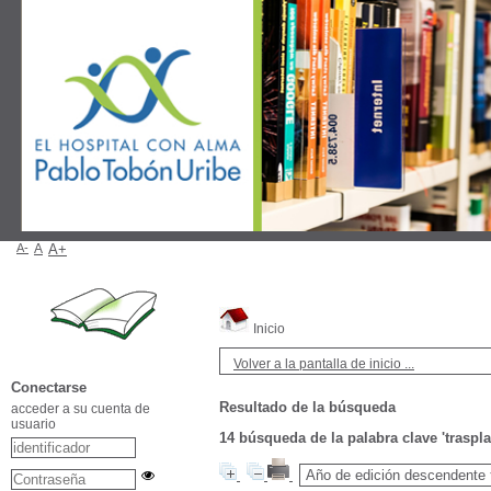
A-
A
A+
Inicio
Volver a la pantalla de inicio ...
Conectarse
Resultado de la búsqueda
acceder a su cuenta de
usuario
14
búsqueda de la palabra clave
'traspl