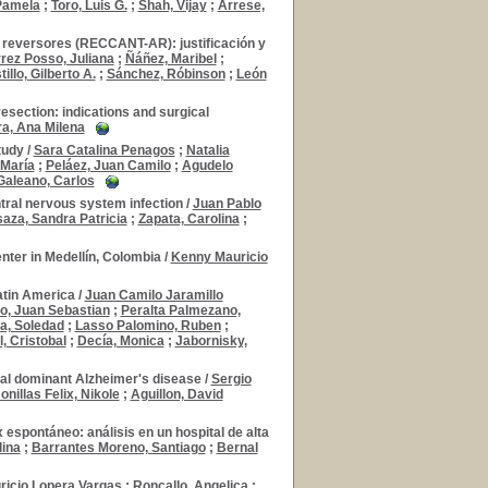
Pamela
;
Toro, Luis G.
;
Shah, Vijay
;
Arrese,
 reversores (RECCANT-AR): justificación y
rrez Posso, Juliana
;
Ñáñez, Maribel
;
illo, Gilberto A.
;
Sánchez, Róbinson
;
León
resection: indications and surgical
a, Ana Milena
tudy
/
Sara Catalina Penagos
;
Natalia
 María
;
Peláez, Juan Camilo
;
Agudelo
Galeano, Carlos
ntral nervous system infection
/
Juan Pablo
saza, Sandra Patricia
;
Zapata, Carolina
;
nter in Medellín, Colombia
/
Kenny Mauricio
Latin America
/
Juan Camilo Jaramillo
o, Juan Sebastian
;
Peralta Palmezano,
a, Soledad
;
Lasso Palomino, Ruben
;
, Cristobal
;
Decía, Monica
;
Jabornisky,
al dominant Alzheimer's disease
/
Sergio
onillas Felix, Nikole
;
Aguillon, David
espontáneo: análisis en un hospital de alta
lina
;
Barrantes Moreno, Santiago
;
Bernal
ricio Lopera Vargas
;
Roncallo, Angelica
;