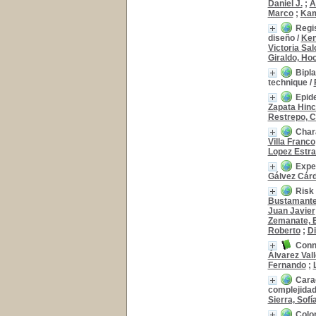
Daniel J.
;
A
Hoyos Duque
Hoyos Duque
[63]
Marco
;
Kam
Pinto Peñaranda
Pinto Peñaranda
[58]
Regi
diseño
/
Ken
Restrepo Moreno
Restrepo Moreno
[53]
Victoria Sal
[+]
Giraldo, Ho
Título de publicación
Bipla
Iatreia
Iatreia
[122]
technique
/
Revista Colombiana de Gastroenterología
Revista Colombiana de
Epide
Gastroenterología
[120]
Zapata Hinc
Restrepo, C
Medicina U.P.B.
Medicina U.P.B.
[111]
Urología Colombiana
Urología Colombiana
[57]
Chara
Villa Franco
Revista Colombiana de Reumatología
Revista Colombiana de
Lopez Estra
Reumatología
[54]
Exper
Revista Colombiana de Cirugía
Revista Colombiana de
Gálvez Cár
Cirugía
[53]
Acta Médica Colombiana
Acta Médica Colombiana
Risk 
[44]
Bustamant
Juan Javier
Biomédica
Biomédica
[40]
Zemanate, E
Medicina Transfusional al Día
Medicina Transfusional al
Roberto
;
Di
Día
[37]
Conn
Infectio
Infectio
[32]
Álvarez Vall
[+]
Fernando
;
Año de publicación
Carac
complejida
2025
2025
[22]
Sierra, Sofí
2024
2024
[17]
Colo