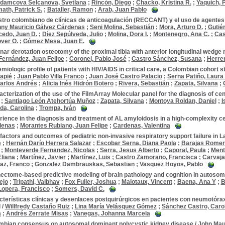
damcova Selcanova, Svetlana
;
Rincón, Diego
;
Chacko, Kristina R.
;
Yaquich, 
ath, Patrick S.
;
Bataller, Ramon
;
Arab, Juan Pablo
stro colombiano de clínicas de anticoagulación (RECCANT) y el uso de agentes
ny Mauricio Gálvez Cárdenas
;
Seni Molina, Sebastián
;
Mora, Arturo D.
;
Gutié
cedo, Juan D.
;
Díez Sepúlveda, Julio
;
Molina, Dora I.
;
Montenegro, Ana C.
;
Cast
over O.
;
Gómez Mesa, Juan E.
nar derotation osteotomy of the proximal tibia with anterior longitudinal wedge 
Fernández, Juan Felipe
;
Coronel, Pablo José
;
Castro Sánchez, Susana
;
Herrer
miologic profile of patients with HIV/AIDS in critical care, a Colombian cohort s
apié
;
Juan Pablo Villa Franco
;
Juan José Castro Palacio
;
Serna Patiño, Laura
arlos Andrés
;
Alicia Inés Hidrón Botero
;
Rivera, Sebastián
;
Zapata, Silvana
;
cterization of the use of the FilmArray Molecular panel for the diagnosis of ce
;
Santiago León Atehortúa Muñoz
;
Zapata, Silvana
;
Montoya Roldan, Daniel
;
I
da, Carolina
;
Trompa, Iván
ience in the diagnosis and treatment of AL amyloidosis in a high-complexity ce
denas
;
Morantes Rubiano, Juan Felipe
;
Cardenas, Valentina
factors and outcomes of pediatric non-invasive respiratory support failure in 
e
;
Hernán Darío Herrera Salazar
;
Escobar Serna, Diana Paola
;
Barajas Romer
;
Monteverde Fernandez, Nicolas
;
Serra, Jesus Alberto
;
Caporal, Paula
;
Ment
liana
;
Martínez, Javier
;
Martínez, Luis
;
Castro Zamorano, Francisca
;
Carvajal
az, Franco
;
Gonzalez Dambrauskas, Sebastian
;
Vasquez Hoyos, Pablo
ectome-based predictive modeling of brain pathology and cognition in autosom
ejo
;
Tripathi, Vaibhav
;
Fox Fuller, Joshua
;
Malotaux, Vincent
;
Baena, Ana Y
;
B
Lopera, Francisco
;
Somers, David C.
terísticas clínicas y desenlaces postquirúrgicos en pacientes con neumotórax 
d
/
Willfredy Castaño Ruiz
;
Lina María Velásquez Gómez
;
Sánchez Castro, Caro
a
;
Andrés Zerrate Misas
;
Vanegas, Johanna Marcela
mbian consensus on autosomal dominant polycystic kidney disease
/
John Mau