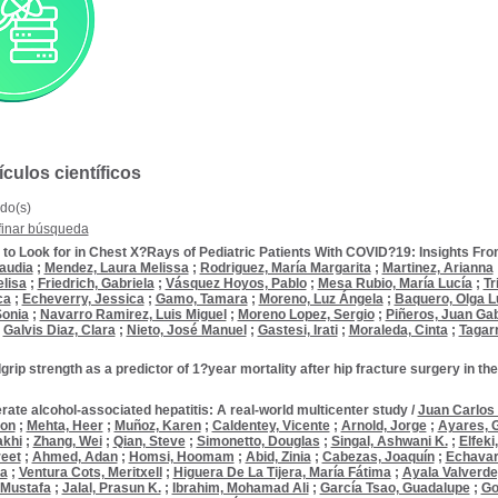
ículos científicos
do(s)
inar búsqueda
to Look for in Chest X?Rays of Pediatric Patients With COVID?19: Insights Fr
audia
;
Mendez, Laura Melissa
;
Rodriguez, María Margarita
;
Martinez, Arianna
lisa
;
Friedrich, Gabriela
;
Vásquez Hoyos, Pablo
;
Mesa Rubio, María Lucía
;
Tr
ca
;
Echeverry, Jessica
;
Gamo, Tamara
;
Moreno, Luz Ángela
;
Baquero, Olga L
Sonia
;
Navarro Ramirez, Luis Miguel
;
Moreno Lopez, Sergio
;
Piñeros, Juan Gab
;
Galvis Diaz, Clara
;
Nieto, José Manuel
;
Gastesi, Irati
;
Moraleda, Cinta
;
Tagarr
rip strength as a predictor of 1?year mortality after hip fracture surgery in 
ate alcohol-associated hepatitis: A real-world multicenter study
/
Juan Carlos 
ton
;
Mehta, Heer
;
Muñoz, Karen
;
Caldentey, Vicente
;
Arnold, Jorge
;
Ayares, 
akhi
;
Zhang, Wei
;
Qian, Steve
;
Simonetto, Douglas
;
Singal, Ashwani K.
;
Elfek
reet
;
Ahmed, Adan
;
Homsi, Hoomam
;
Abid, Zinia
;
Cabezas, Joaquín
;
Echavarr
ta
;
Ventura Cots, Meritxell
;
Higuera De La Tijera, María Fátima
;
Ayala Valverde
 Mustafa
;
Jalal, Prasun K.
;
Ibrahim, Mohamad Ali
;
García Tsao, Guadalupe
;
Go