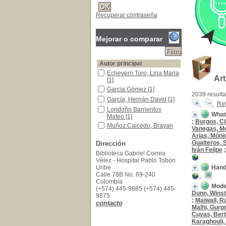
Recuperar contraseña
Mejorar o comparar
Autor principal
Echeverri Toro, Lina Maria
Echeverri Toro, Lina Maria
Art
[1]
García Gómez
García Gómez
[1]
2039 resulta
García, Hernán David
García, Hernán David
[1]
Ref
Londoño Barrientos Mateo
Londoño Barrientos
What 
Mateo
[1]
;
Burgos, Cl
Muñoz Caicedo, Brayan
Muñoz Caicedo, Brayan
Vanegas, Me
[1]
Arias, Móni
Toro, Angél
Toro, Angél
[1]
Gualteros, 
Dirección
Iván Felipe
Biblioteca Gabriel Correa
Autores
Vélez - Hospital Pablo Tobón
Restrepo Gutiérrez
Restrepo Gutiérrez
[111]
Uribe
Handg
Donado Gómez
Donado Gómez
[107]
Calle 78B No. 69-240
Colombia
Nieto Ríos
Nieto Ríos
[83]
Moder
(+574) 445-9885 (+574) 445-
Syro Moreno
Syro Moreno
[77]
Dunn, Wins
9875
;
Maiwall, R
contacto
Vélez Hoyos
Vélez Hoyos
[76]
Malhi, Gurp
Jaimes Barragán
Jaimes Barragán
[71]
Cuyas, Ber
Karaghouli,
Jaramillo Velásquez
Jaramillo Velásquez
[66]