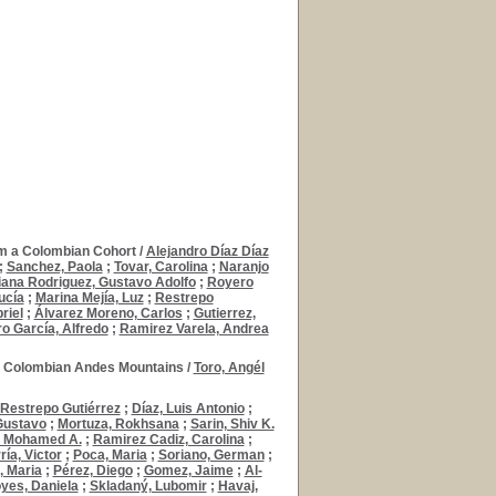
om a Colombian Cohort
/
Alejandro Díaz Díaz
;
Sanchez, Paola
;
Tovar, Carolina
;
Naranjo
iana Rodriguez, Gustavo Adolfo
;
Royero
ucía
;
Marina Mejía, Luz
;
Restrepo
riel
;
Álvarez Moreno, Carlos
;
Gutierrez,
o García, Alfredo
;
Ramirez Varela, Andrea
the Colombian Andes Mountains
/
Toro, Angél
Restrepo Gutiérrez
;
Díaz, Luis Antonio
;
Gustavo
;
Mortuza, Rokhsana
;
Sarin, Shiv K.
i, Mohamed A.
;
Ramirez Cadiz, Carolina
;
ía, Victor
;
Poca, Maria
;
Soriano, German
;
, Maria
;
Pérez, Diego
;
Gomez, Jaime
;
Al-
yes, Daniela
;
Skladaný, Lubomir
;
Havaj,