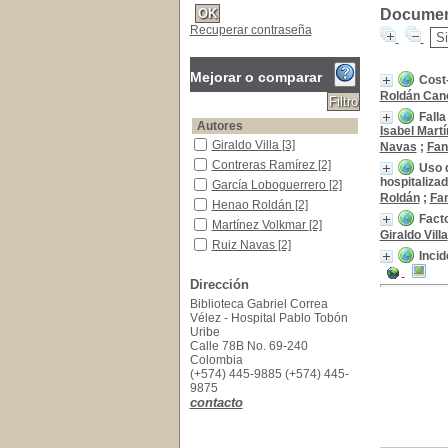
Document
Recuperar contraseña
Mejorar o comparar
Cost-
Roldán Can
Falla
Autores
Isabel Mart
Giraldo Villa
Giraldo Villa
[3]
Navas
;
Fan
Contreras Ramírez
Contreras Ramírez
[2]
Uso d
hospitalizad
García Loboguerrero
García Loboguerrero
[2]
Roldán
;
Fa
Henao Roldán
Henao Roldán
[2]
Fact
Martínez Volkmar
Martínez Volkmar
[2]
Giraldo Villa
Ruiz Navas
Ruiz Navas
[2]
Incid
Alzate Vanegas
Alzate Vanegas
[1]
Dirección
Donado Gómez
Donado Gómez
[1]
Biblioteca Gabriel Correa
López Gómez
López Gómez
[1]
Vélez - Hospital Pablo Tobón
Montoya Delgado
Montoya Delgado
[1]
Uribe
[+]
Calle 78B No. 69-240
Colombia
Título de publicación
(+574) 445-9885 (+574) 445-
Nutrición Hospitalaria
Nutrición Hospitalaria
[5]
9875
contacto
Año de publicación
2015
2015
[2]
2014
2014
[1]