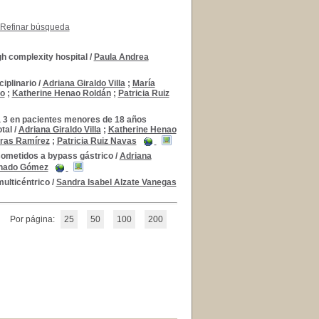
Refinar búsqueda
igh complexity hospital
/
Paula Andrea
ciplinario
/
Adriana Giraldo Villa
;
María
do
;
Katherine Henao Roldán
;
Patricia Ruiz
a 3 en pacientes menores de 18 años
tal
/
Adriana Giraldo Villa
;
Katherine Henao
eras Ramírez
;
Patricia Ruiz Navas
sometidos a bypass gástrico
/
Adriana
onado Gómez
multicéntrico
/
Sandra Isabel Alzate Vanegas
Por página:
25
50
100
200