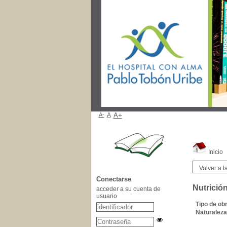
A-
A
A+
Inicio
Volver a la
Conectarse
Nutrición
acceder a su cuenta de
usuario
Tipo de obr
Naturaleza 