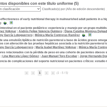
os disponibles con este título uniforme (
5
)
Clasificado(s) por
(Año de edición descendente)
effectiveness of early nutritional therapy in malnourished adult patients in a h
o
 intestinal en el paciente pediátrico: experiencia y manejo por un grupo multidis
ínez Volkmar
;
Andrés Felipe Valencia Quintero
;
Diana Catalina Montoya Delga
ny García Loboguerrero
;
Mónica María Contreras Ramírez
e una emulsión lipídica de nutrición parenteral a base de ácidos grasos omeg
os con alteración de las pruebas hepáticas asociada a la nutrición parenteral to
nny García Loboguerrero
;
María Isabel Martínez Volkmar
;
Mónica María Contr
ores relacionados con la pérdida de peso en una cohorte de pacientes obesos 
;
Lina Marcela López Gómez
;
Juan Manuel Toro Escobar
;
Jorge Hernando D
encia de complicaciones del soporte nutricional en pacientes críticos: estudio 
1
(1 - 5 / 5)