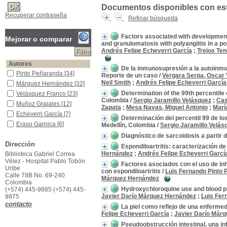
Documentos disponibles con este
Recuperar contraseña
Refinar búsqueda
Factors associated with development 
Mejorar o comparar
and granulomatosis with polyangiitis in a p
Andrés Felipe Echeverri García
;
Trejos Ten
Autores
De la inmunosupresión a la autoinmu
Pinto Peñaranda
Pinto Peñaranda
[34]
Reporte de un caso
/
Vergara Serpa, Oscar 
Neil Smith
;
Andrés Felipe Echeverri García
Márquez Hernández
Márquez Hernández
[32]
Determination of the 99th percentile of
Velásquez Franco
Velásquez Franco
[23]
Colombia
/
Sergio Jaramillo Velásquez
;
Cas
Muñoz Grajales
Muñoz Grajales
[12]
Zapata
;
Mesa Navas, Miguel Antonio
;
Marí
Echeverri García
Echeverri García
[7]
Determinación del percentil 99 de los 
Eraso Garnica
Eraso Garnica
[6]
Medellín, Colombia
/
Sergio Jaramillo Velás
Donado Gómez
Donado Gómez
[5]
Diagnóstico de sarcoidosis a partir
Dirección
Restrepo Escobar
Restrepo Escobar
[3]
Espondiloartritis: caracterización de
Hernández
;
Andrés Felipe Echeverri Garcí
Biblioteca Gabriel Correa
Ruiz Suárez
Ruiz Suárez
[3]
Vélez - Hospital Pablo Tobón
Factores asociados con el uso de inh
Aristizábal Bernal
Aristizábal Bernal
[2]
Uribe
con espondiloartritis
/
Luis Fernando Pinto
[+]
Calle 78B No. 69-240
Márquez Hernández
Colombia
Título de publicación
Hydroxychloroquine use and blood pr
(+574) 445-9885 (+574) 445-
Revista Colombiana de Reumatología
Revista Colombiana de
Javier Darío Márquez Hernández
;
Luis Fer
9875
Reumatología
[54]
contacto
La piel como reflejo de una enferme
Año de publicación
Felipe Echeverri García
;
Javier Darío Már
2025
2025
[2]
Pseudoobstrucción intestinal, una in