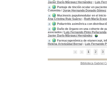
Javier Darío Márquez Hernández
;
Luis Fer
2022
2022
[3]
Puntaje de tinción ocular en pacient
2021
2021
[4]
Colombia
/
Jorge Hernando Donado Gómez
2020
2020
[1]
Mucinosis papulonodular en el inicio
2019
2019
[2]
Ana Cristina Ruiz Suárez
;
Ruth María Eras
2018
2018
[6]
Poliartritis asimétrica con distribuci
2017
2017
[4]
Daño de órgano en una cohorte de pa
2016
2016
[2]
asociados
/
Luis Fernando Pinto Peñaranda
Javier Darío Márquez Hernández
2015
2015
[1]
Farmacogenómica de etanercept, infl
2014
2014
[6]
Helena Aristizábal Bernal
;
Luis Fernando P
[+]
Palabras clave
1
2
3
Lupus eritematoso sistémico
Lupus eritematoso
sistémico
[12]
Síndrome antifosfolípido
Síndrome antifosfolípido
Biblioteca Gabriel C
[4]
Espondiloartritis
Espondiloartritis
[3]
Artritis
Artritis
[2]
Artritis reumatoide
Artritis reumatoide
[2]
Autoanticuerpos
Autoanticuerpos
[2]
Conjuntiva
Conjuntiva
[2]
córnea
córnea
[2]
dermatomiositis
dermatomiositis
[2]
hemorragia alveolar
hemorragia alveolar
[2]