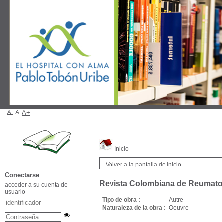
A-
A
A+
Inicio
Volver a la pantalla de inicio ...
Conectarse
Revista Colombiana de Reumato
acceder a su cuenta de
usuario
Tipo de obra :
Autre
Naturaleza de la obra :
Oeuvre