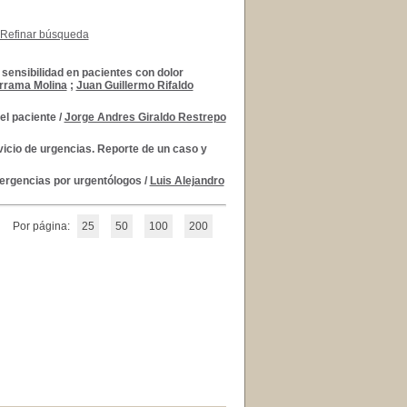
Refinar búsqueda
 sensibilidad en pacientes con dolor
errama Molina
;
Juan Guillermo Rifaldo
el paciente
/
Jorge Andres Giraldo Restrepo
rvicio de urgencias. Reporte de un caso y
mergencias por urgentólogos
/
Luis Alejandro
Por página:
25
50
100
200