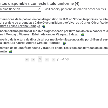
os disponibles con este título uniforme (
4
)
Clasificado(s) por
(Año de edición descendente)
terísticas de la población con diagnóstico de IAM no ST con troponinas de alta
el servicio de urgencias
/
Jairo Giovanni Moncayo Viveros
;
Carlos Oliver Vald
ndrés Felipe Lozano Camayo
boembolismo pulmonar masivo diagnosticado por ultrasonido en la cabecera d
anni Moncayo Viveros
;
Edwin Alexander Vásquez Salazar
óstico de fractura de tibia distal por medio de ultrasonografía portátil en el se
a literatura
/
Jorge Andres Giraldo Restrepo
óstico de neumotórax oculto y fractura costal realizado con ultrasonido de e
millo
1
(1 - 4 / 4)