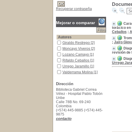
Document
Recuperar contraseña
Mejorar o comparar
Carac
torácico en 
Ceballos
;
A
Autores
Trom
;
Jairo Giov
Giraldo Restrepo
Giraldo Restrepo
[2]
Diagn
Moncayo Viveros
Moncayo Viveros
[2]
revisión de l
Lozano Camayo
Lozano Camayo
[1]
Diagn
Rifaldo Ceballos
Rifaldo Ceballos
[1]
Urrego Jara
Urrego Jaramillo
Urrego Jaramillo
[1]
Valderrama Molina
Valderrama Molina
[1]
Vásquez Salazar
Vásquez Salazar
[1]
Dirección
Título de publicación
Biblioteca Gabriel Correa
Archivos de Medicina de Urgencia de México
Archivos de Medicina de
Vélez - Hospital Pablo Tobón
Urgencia de México
[4]
Uribe
Año de publicación
Calle 78B No. 69-240
Colombia
2019
2019
[1]
(+574) 445-9885 (+574) 445-
2016
2016
[1]
9875
2013
2013
[1]
contacto
2011
2011
[1]
Palabras clave