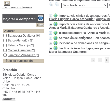
Recuperar contraseña
Importancia clínica de anticuerpos A
Mejorar o comparar
Gloria Eugenia Barco Atehortúa
;
Ángela Ma
Importancia clínica de anticuerpos A
Ángela María Balaguera Gualteros
;
Ángela 
Autores
Tromboelastografía
/
Ángela María B
Balaguera Gualteros
Balaguera Gualteros
[6]
Activación de antígenos T en neonato
Barco Atehortúa
Barco Atehortúa
[2]
Incidencia de donaciones de sangre c
Estrada Naranjo
Estrada Naranjo
[2]
Lectina de Arachis hypogaea para est
Gómez Carmona
Gómez Carmona
[2]
María Balaguera Gualteros
Jaramillo Velásquez
Jaramillo Velásquez
[2]
1
Título de publicación
Medicina Transfusional al Día
Medicina Transfusional al
Día
[3]
Dirección
Revista Argentina de Transfusión
Revista Argentina de
Biblioteca Gabriel Correa
Transfusión
[3]
Vélez - Hospital Pablo Tobón
Uribe
Año de publicación
Calle 78B No. 69-240
2014
2014
[3]
Colombia
2012
2012
[3]
(+574) 445-9885 (+574) 445-
9875
contacto