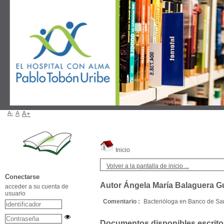
A-
A
A+
Inicio
Volver a la pantalla de inicio ...
Conectarse
Autor Ángela María Balaguera G
acceder a su cuenta de
usuario
Comentario :
Bacterióloga en Banco de Sa
Documentos disponibles escritos