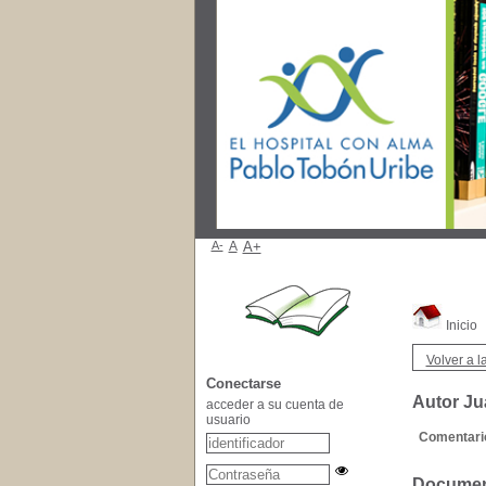
A-
A
A+
Inicio
Volver a la
Conectarse
Autor Ju
acceder a su cuenta de
usuario
Comentario
Document