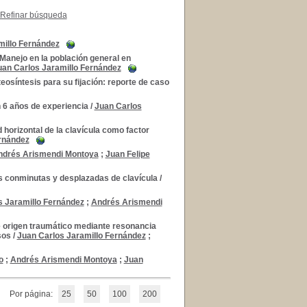
Refinar búsqueda
millo Fernández
 Manejo en la población general en
uan Carlos Jaramillo Fernández
eosíntesis para su fijación: reporte de caso
n 6 años de experiencia
/
Juan Carlos
 horizontal de la clavícula como factor
ernández
ndrés Arismendi Montoya
;
Juan Felipe
as conminutas y desplazadas de clavícula
/
s Jaramillo Fernández
;
Andrés Arismendi
de origen traumático mediante resonancia
sos
/
Juan Carlos Jaramillo Fernández
;
o
;
Andrés Arismendi Montoya
;
Juan
Por página:
25
50
100
200