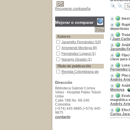
Recuperar contraseña
Inest
Mejorar o comparar
Ruptu
deportistas 
Trata
Autores
/
Juan Carlo
Jaramillo Fernández
Jaramillo Fernández
[10]
Análi
Arismendi Montoya
Arismendi Montoya
[8]
Jaramillo F
Fernández Lopera
Fernández Lopera
[1]
Fijac
clave para 
Naranjo Giraldo
Naranjo Giraldo
[1]
Luxa
Título de publicación
Fernández 
Revista Colombiana de Ortopedia y Traumatol
Revista Colombiana de
Placa
Ortopedia y
Andrés Ari
Traumatología
[10]
Dirección
Análi
Año de publicación
Biblioteca Gabriel Correa
Montoya
2016
2016
[2]
Vélez - Hospital Pablo Tobón
Evalu
Uribe
2014
2014
[1]
magnética e
Calle 78B No. 69-240
2013
2013
[2]
Andrés Ari
Colombia
(+574) 445-9885 (+574) 445-
2011
2011
[2]
Efect
9875
Carlos Jara
2009
2009
[1]
contacto
2008
2008
[1]
2007
2007
[1]