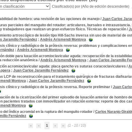
Clasificado(s) por
(Año de edición descendente)
abilidad de hombro: una revisión de las opciones de manejo
/
Juan Carlos Jara
ras parciales del manguito del rotador: articulares, bursales e intrasustancia.
y trabajadores que realizan un gran esfuerzo físico. Técnicas de reparación
/
J
miento artroscópico de lesión tipo Hill-Sachs inversa sin uso de material de ost
s Jaramillo Fernández
;
Andrés Arismendi Montoya
sis clínico y radiológico de la prótesis reversa: problemas y complicaciones e
ernández
;
Andrés Arismendi Montoya
ión doble para luxación acromioclavicular aguda: recuperación de la estabilidad
la reducción anatómica
/
Andrés Arismendi Montoya
;
Juan Carlos Jaramillo F
ción acromioclavicular aguda: placa gancho vs suturas coracoclaviculares
/
A
Lopera
;
Juan Carlos Jaramillo Fernández
ogía
s LCP de reconstrucción para el tratamiento quirúrgico de fracturas diafisari
smendi Montoya
;
Juan Carlos Jaramillo Fernández
sis clínico y radiológico de la prótesis reversa. Reporte preliminar
/
Juan Carlo
ación de la cicatrización del primer episodio de luxación anterior de hombro 
n pacientes tratados con inmovilizador en rotación externa: reporte de dos ca
smendi Montoya
o del índice acromial en la ruptura del manguito rotador
/
Carlos Naranjo Girald
millo Fernández
1
(1 - 10 / 10)