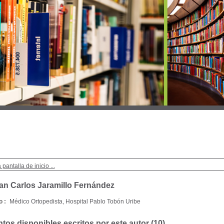
 pantalla de inicio ...
an Carlos Jaramillo Fernández
 :
Médico Ortopedista, Hospital Pablo Tobón Uribe
os disponibles escritos por este autor (
10
)