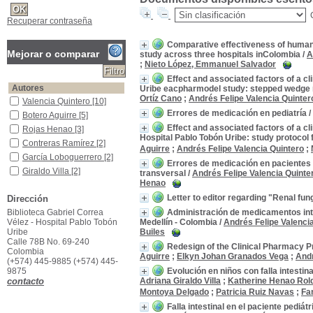
Recuperar contraseña
Comparative effectiveness of human
Mejorar o comparar
study across three hospitals inColombia
/
A
;
Nieto López, Emmanuel Salvador
Effect and associated factors of a cl
Autores
Uribe eacpharmodel study: stepped wedge 
Ortíz Cano
;
Andrés Felipe Valencia Quinter
Valencia Quintero
Valencia Quintero
[10]
Errores de medicación en pediatría
/
Botero Aguirre
Botero Aguirre
[5]
Effect and associated factors of a c
Rojas Henao
Rojas Henao
[3]
Hospital Pablo Tobón Uribe: study protocol
Contreras Ramírez
Contreras Ramírez
[2]
Aguirre
;
Andrés Felipe Valencia Quintero
;
García Loboguerrero
García Loboguerrero
[2]
Errores de medicación en pacientes p
Giraldo Villa
Giraldo Villa
[2]
transversal
/
Andrés Felipe Valencia Quinte
Henao
Granados Vega
Granados Vega
[2]
Letter to editor regarding "Renal fun
Dirección
Henao Roldán
Henao Roldán
[2]
Biblioteca Gabriel Correa
Administración de medicamentos intra
Martínez Volkmar
Martínez Volkmar
[2]
Vélez - Hospital Pablo Tobón
Medellín - Colombia
/
Andrés Felipe Valenci
Montoya Delgado
Montoya Delgado
[2]
Uribe
Builes
[+]
Calle 78B No. 69-240
Redesign of the Clinical Pharmacy Pr
Colombia
Título de publicación
Aguirre
;
Elkyn Johan Granados Vega
;
Andr
(+574) 445-9885 (+574) 445-
Canadian Journal of Hospital Pharmacy
Canadian Journal of
9875
Evolución en niños con falla intestin
Hospital Pharmacy
[1]
contacto
Adriana Giraldo Villa
;
Katherine Henao Rol
Hospital Practice
Hospital Practice
[1]
Montoya Delgado
;
Patricia Ruiz Navas
;
Fa
International Journal of Clinical Pharmacy
International Journal of
Falla intestinal en el paciente pediát