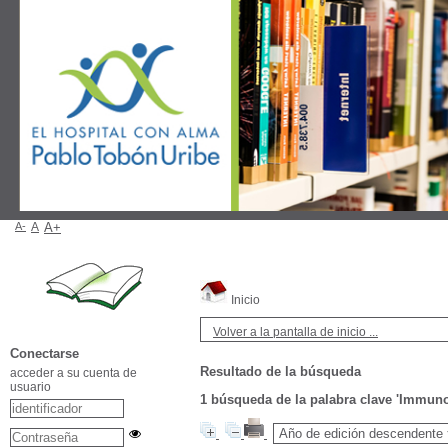
A-
A
A+
Inicio
Volver a la pantalla de inicio ...
Conectarse
Resultado de la búsqueda
acceder a su cuenta de
usuario
1
búsqueda de la palabra clave
'Immuno