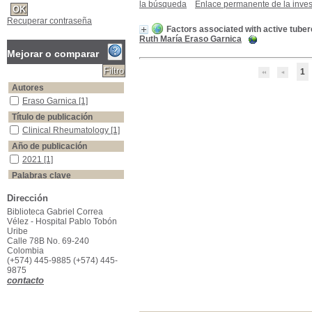
la búsqueda
Enlace permanente de la inves
Recuperar contraseña
Factors associated with active tube
Ruth María Eraso Garnica
Mejorar o comparar
1
Autores
Eraso Garnica
Eraso Garnica
[1]
Título de publicación
Clinical Rheumatology
Clinical Rheumatology
[1]
Año de publicación
2021
2021
[1]
Palabras clave
Glucocorticoids
Glucocorticoids
[1]
Dirección
Immunosuppressants
Immunosuppressants
[1]
Biblioteca Gabriel Correa
Opportunistic infections
Opportunistic infections
[1]
Vélez - Hospital Pablo Tobón
Systemic lupus erythematosus
Systemic lupus
Uribe
erythematosus
[1]
Calle 78B No. 69-240
Colombia
Tuberculosis
Tuberculosis
[1]
(+574) 445-9885 (+574) 445-
9875
contacto