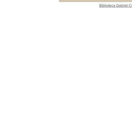
pdf
pdf
[1]
Biblioteca Gabriel C