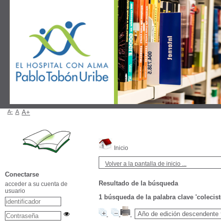
A-
A
A+
Inicio
Volver a la pantalla de inicio ...
Conectarse
Resultado de la búsqueda
acceder a su cuenta de
usuario
1
búsqueda de la palabra clave
'colecis