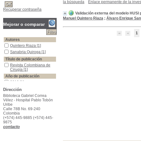
la búsqueda
Enlace permanente de la inves
Recuperar contraseña
Validación externa del modelo HUSI pa
Manuel Quintero Riaza
;
Álvaro Enrique San
Mejorar o comparar
1
Autores
Quintero Riaza
Quintero Riaza
[1]
Sanabria Quiroga
Sanabria Quiroga
[1]
Título de publicación
Revista Colombiana de Cirugía
Revista Colombiana de
Cirugía
[1]
Año de publicación
2018
2018
[1]
Dirección
Palabras clave
colecistectomi?a laparosco?pica
colecistectomi?a
Biblioteca Gabriel Correa
laparosco?pica
[1]
Vélez - Hospital Pablo Tobón
Uribe
coledocolitiasis
coledocolitiasis
[1]
Calle 78B No. 69-240
colelitiasis
colelitiasis
[1]
Colombia
(+574) 445-9885 (+574) 445-
Conducto cole?doco
Conducto cole?doco
[1]
9875
medicio?n de riesgo
medicio?n de riesgo
[1]
contacto
probabilidad
probabilidad
[1]
Archivo digital