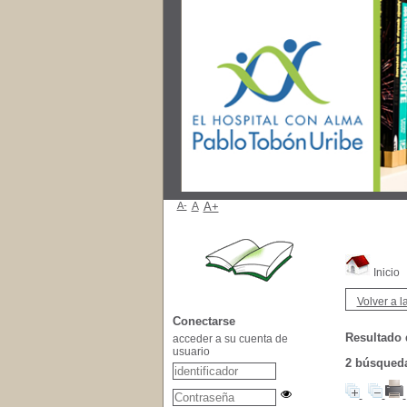
A-
A
A+
Inicio
Volver a la
Conectarse
Resultado 
acceder a su cuenta de
usuario
2
búsqueda 