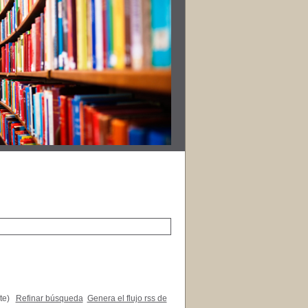
te)
Refinar búsqueda
Genera el flujo rss de