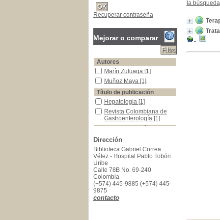
la búsqueda
Recuperar contraseña
Tera
Trata
Mejorar o comparar
Autores
Marín Zuluaga
Marín Zuluaga
[1]
Muñoz Maya
Muñoz Maya
[1]
Título de publicación
Hepatología
Hepatología
[1]
Revista Colombiana de Gastroenterología
Revista Colombiana de
Gastroenterología
[1]
Año de publicación
2022
2022
[1]
Dirección
2017
2017
[1]
Biblioteca Gabriel Correa
Vélez - Hospital Pablo Tobón
Palabras clave
Uribe
inmunoterapia
inmunoterapia
[2]
Calle 78B No. 69-240
Colombia
antineoplásicos
antineoplásicos
[1]
(+574) 445-9885 (+574) 445-
antivirales
antivirales
[1]
9875
contacto
carcinoma hepatocelular
carcinoma hepatocelular
[1]
cirrosis
cirrosis
[1]