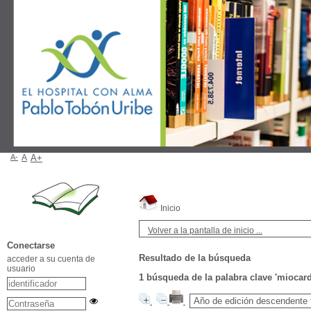
A-
A
A+
Inicio
Volver a la pantalla de inicio ...
Conectarse
Resultado de la búsqueda
acceder a su cuenta de
usuario
1
búsqueda de la palabra clave
'miocard