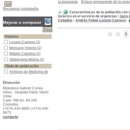
la búsqueda
Enlace permanente de la inves
Recuperar contraseña
Características de la población con 
torácico en el servicio de urgencias
/
Jairo
Ceballos
;
Andrés Felipe Lozano Camayo
Mejorar o comparar
1
Autores
Lozano Camayo
Lozano Camayo
[1]
Moncayo Viveros
Moncayo Viveros
[1]
Rifaldo Ceballos
Rifaldo Ceballos
[1]
Valderrama Molina
Valderrama Molina
[1]
Título de publicación
Archivos de Medicina de Urgencia de México
Archivos de Medicina de
Urgencia de México
[1]
Año de publicación
Dirección
2019
2019
[1]
Biblioteca Gabriel Correa
Vélez - Hospital Pablo Tobón
Palabras clave
Uribe
angina
angina
[1]
Calle 78B No. 69-240
Colombia
dolor torácico
dolor torácico
[1]
(+574) 445-9885 (+574) 445-
infarto
infarto
[1]
9875
contacto
miocardio
miocardio
[1]
segmento st
segmento st
[1]
síndrome coronario agudo
síndrome coronario agudo