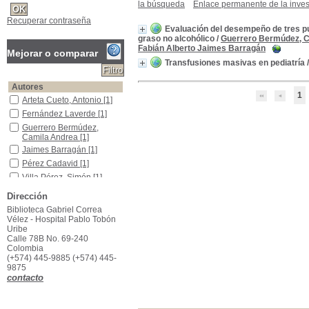
la búsqueda
Enlace permanente de la inves
Recuperar contraseña
Evaluación del desempeño de tres pu
graso no alcohólico
/
Guerrero Bermúdez, 
Fabián Alberto Jaimes Barragán
Mejorar o comparar
Transfusiones masivas en pediatría
Autores
1
Arteta Cueto, Antonio
Arteta Cueto, Antonio
[1]
Fernández Laverde
Fernández Laverde
[1]
Guerrero Bermúdez, Camila Andrea
Guerrero Bermúdez,
Camila Andrea
[1]
Jaimes Barragán
Jaimes Barragán
[1]
Pérez Cadavid
Pérez Cadavid
[1]
Villa Pérez, Simón
Villa Pérez, Simón
[1]
Título de publicación
Dirección
Hepatología
Hepatología
[1]
Biblioteca Gabriel Correa
Vélez - Hospital Pablo Tobón
Pediátrica de Panamá
Pediátrica de Panamá
[1]
Uribe
Año de publicación
Calle 78B No. 69-240
Colombia
2024
2024
[1]
(+574) 445-9885 (+574) 445-
2020
2020
[1]
9875
contacto
Palabras clave
plaquetas
plaquetas
[2]
alanina aminotransferasa
alanina aminotransferasa