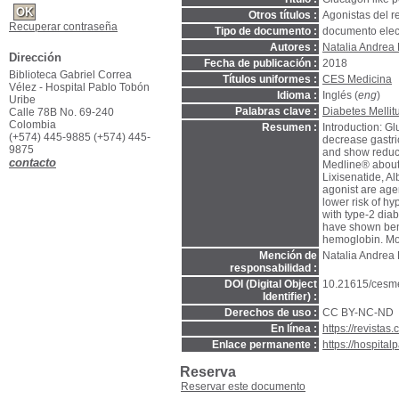
Otros títulos :
Agonistas del re
Recuperar contraseña
Tipo de documento :
documento elec
Autores :
Natalia Andrea
Dirección
Fecha de publicación :
2018
Biblioteca Gabriel Correa
Títulos uniformes :
CES Medicina
Vélez - Hospital Pablo Tobón
Idioma :
Inglés (
eng
)
Uribe
Palabras clave :
Diabetes Mellit
Calle 78B No. 69-240
Colombia
Resumen :
Introduction: G
(+574) 445-9885 (+574) 445-
decrease gastri
9875
and show reduct
contacto
Medline® about 
Lixisenatide, A
agonist are age
lower risk of h
with type-2 diab
have shown bene
hemoglobin. Mor
Mención de
Natalia Andrea
responsabilidad :
DOI (Digital Object
10.21615/cesme
Identifier) :
Derechos de uso :
CC BY-NC-ND
En línea :
https://revistas
Enlace permanente :
https://hospita
Reserva
Reservar este documento