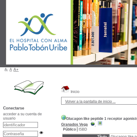
A-
A
A+
Inicio
Volver a la pantalla de inicio ...
Conectarse
acceder a su cuenta de
usuario
Glucagon like peptide 1 receptor agonis
Granados Vega
Público
ISBD
Título :
Glucagon like p