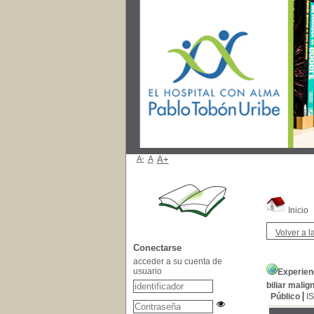
A-
A
A+
Inicio
Volver a la
Conectarse
acceder a su cuenta de
usuario
Experienc
biliar malig
Público
I