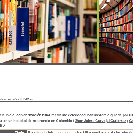
 pantalla de inicio ...
ia inicial con derivación biliar mediante coledocoduodenostomía guiada por u
na en un hospital de referencia en Colombia
/
Jhon Jaime Carvajal Gutiérrez
;
Ga
SBD
Título :
Experiencia inicial con derivación biliar mediante coledocoduod