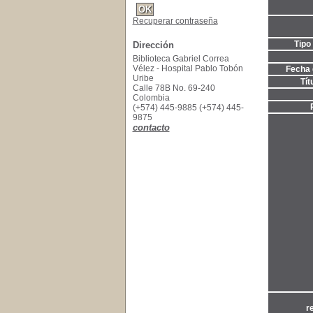
Recuperar contraseña
Tipo
Dirección
Biblioteca Gabriel Correa
Vélez - Hospital Pablo Tobón
Fecha 
Uribe
Tít
Calle 78B No. 69-240
Colombia
(+574) 445-9885 (+574) 445-
9875
contacto
r