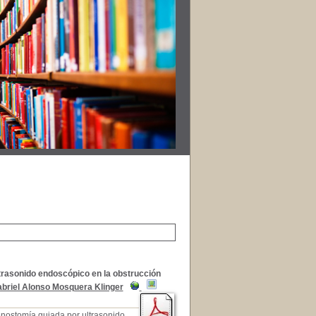
ltrasonido endoscópico en la obstrucción
briel Alonso Mosquera Klinger
enostomía guiada por ultrasonido