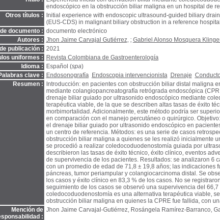
endoscópico en la obstrucción biliar maligna en un hospital de 
Otros títulos :
Initial experience with endoscopic ultrasound-guided biliary d
(EUS-CDS) in malignant biliary obstruction in a reference hospita
 de documento :
documento electrónico
Autores :
Jhon Jaime Carvajal Gutiérrez
, ;
Gabriel Alonso Mosquera Klinge
de publicación :
2021
ulos uniformes :
Revista Colombiana de Gastroenterología
Idioma :
Español (
spa
)
Palabras clave :
Endosonografía
Endoscopia intervencionista
Drenaje
Conductos
Resumen :
Introducción: en pacientes con obstrucción biliar distal maligna e
mediante colangiopancreatografía retrógrada endoscópica (CPRE) 
drenaje biliar guiado por ultrasonido endoscópico mediante co
terapéutica viable, de la que se describen altas tasas de éxito téc
morbimortalidad. Adicionalmente, este método podría ser superior
en comparación con el manejo percutáneo o quirúrgico. Objetivo: d
el drenaje biliar guiado por ultrasonido endoscópico en paciente
un centro de referencia. Métodos: es una serie de casos retrospe
obstrucción biliar maligna a quienes se les realizó inicialmente u
se procedió a realizar coledocoduodenostomía guiada por ultras
describieron las tasas de éxito técnico, éxito clínico, eventos adv
de supervivencia de los pacientes. Resultados: se analizaron 6 
con un promedio de edad de 71,8 ± 19,8 años; las indicaciones
páncreas, tumor periampular y colangiocarcinoma distal. Se obse
los casos y éxito clínico en 83,3 % de los casos. No se registrar
seguimiento de los casos se observó una supervivencia del 66,7 
coledocoduodenostomía es una alternativa terapéutica viable, se
obstrucción biliar maligna en quienes la CPRE fue fallida, con una 
Mención de
Jhon Jaime Carvajal-Gutiérrez, Rosángela Ramírez-Barranco, Ga
esponsabilidad :