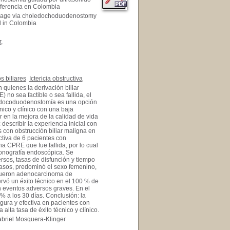
referencia en Colombia
rainage via choledochoduodenostomy
l in Colombia
r
,
 biliares
Ictericia obstructiva
n quienes la derivación biliar
no sea factible o sea fallida, el
ledocoduodenostomía es una opción
nico y clínico con una baja
 en la mejora de la calidad de vida
escribir la experiencia inicial con
s con obstrucción biliar maligna en
ctiva de 6 pacientes con
na CPRE que fue fallida, por lo cual
onografía endoscópica. Se
ersos, tasas de disfunción y tiempo
casos, predominó el sexo femenino,
 fueron adenocarcinoma de
rvó un éxito técnico en el 100 % de
on eventos adversos graves. En el
% a los 30 días. Conclusión: la
gura y efectiva en pacientes con
alta tasa de éxito técnico y clínico.
briel Mosquera-Klinger