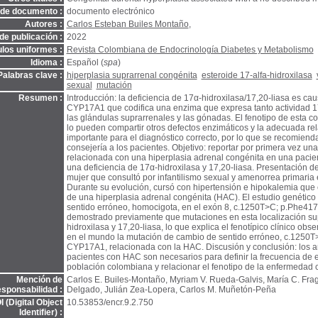
 de documento :
documento electrónico
Autores :
Carlos Esteban Builes Montaño
,
de publicación :
2022
ulos uniformes :
Revista Colombiana de Endocrinología Diabetes y Metabolismo
Idioma :
Español (
spa
)
Palabras clave :
hiperplasia suprarrenal congénita
esteroide 17-alfa-hidroxilasa
sexual
mutación
Resumen :
Introducción: la deficiencia de 17α-hidroxilasa/17,20-liasa es ca
CYP17A1 que codifica una enzima que expresa tanto actividad 1
las glándulas suprarrenales y las gónadas. El fenotipo de esta co
lo pueden compartir otros defectos enzimáticos y la adecuada rel
importante para el diagnóstico correcto, por lo que se recomienda
consejería a los pacientes. Objetivo: reportar por primera vez un
relacionada con una hiperplasia adrenal congénita en una pacie
una deficiencia de 17α-hidroxilasa y 17,20-liasa. Presentación d
mujer que consultó por infantilismo sexual y amenorrea primaria 
Durante su evolución, cursó con hipertensión e hipokalemia que
de una hiperplasia adrenal congénita (HAC). El estudio genétic
sentido erróneo, homocigota, en el exón 8, c.1250T>C; p.Phe41
demostrado previamente que mutaciones en esta localización sup
hidroxilasa y 17,20-liasa, lo que explica el fenotípico clínico o
en el mundo la mutación de cambio de sentido erróneo, c.1250T
CYP17A1, relacionada con la HAC. Discusión y conclusión: los an
pacientes con HAC son necesarios para definir la frecuencia de e
población colombiana y relacionar el fenotipo de la enfermedad 
Mención de
Carlos E. Builes-Montaño, Myriam V. Rueda-Galvis, María C. Fr
esponsabilidad :
Delgado, Julián Zea-Lopera, Carlos M. Muñetón-Peña
 (Digital Object
10.53853/encr.9.2.750
Identifier) :