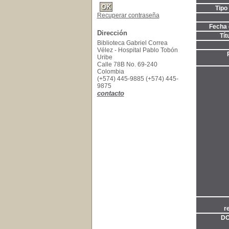
Tipo
Recuperar contraseña
Fecha 
Dirección
Tít
Biblioteca Gabriel Correa
Vélez - Hospital Pablo Tobón
Uribe
Calle 78B No. 69-240
Colombia
(+574) 445-9885 (+574) 445-
9875
contacto
r
DOI