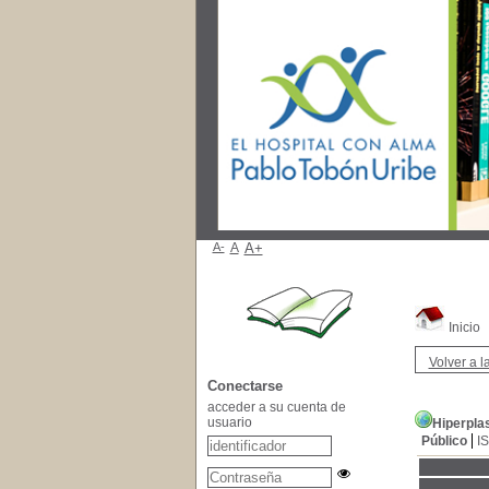
A-
A
A+
Inicio
Volver a la
Conectarse
acceder a su cuenta de
usuario
Hiperpla
Público
I