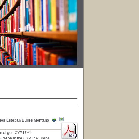
los Esteban Builes Montaño
 en el gen CYP17A1
mutation in the CYP17A1 gene