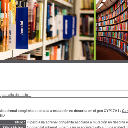
 pantalla de inicio ...
sia adrenal congénita asociada a mutación no descrita en el gen CYP17A1
/
Car
SBD
Título :
Hiperplasia adrenal congénita asociada a mutación no descrita
Otros títulos :
Congenital adrenal hyperplasia associated with a no described 