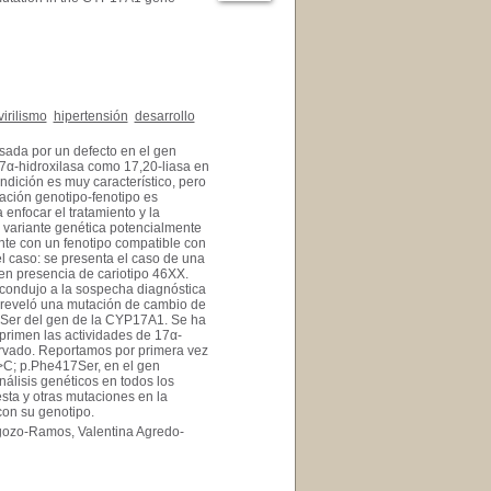
virilismo
hipertensión
desarrollo
usada por un defecto en el gen
7α-hidroxilasa como 17,20-liasa en
ndición es muy característico, pero
ación genotipo-fenotipo es
 enfocar el tratamiento y la
a variante genética potencialmente
nte con un fenotipo compatible con
el caso: se presenta el caso de una
en presencia de cariotipo 46XX.
 condujo a la sospecha diagnóstica
o reveló una mutación de cambio de
7Ser del gen de la CYP17A1. Se ha
rimen las actividades de 17α-
bservado. Reportamos por primera vez
>C; p.Phe417Ser, en el gen
álisis genéticos en todos los
sta y otras mutaciones en la
con su genotipo.
agozo-Ramos, Valentina Agredo-