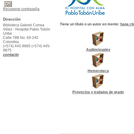
Recuperar contraseña
Dirección
Tiene un título o un autor en mente:
haga cl
Biblioteca Gabriel Correa
Vélez - Hospital Pablo Tobón
Uribe
Calle 78B No. 69-240
Colombia
(+574) 445-9885 (+574) 445-
Audiovisuales
9875
contacto
Hemeroteca
Proyectos y trabajos de grado