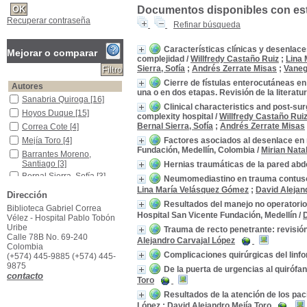
Documentos disponibles con este
Recuperar contraseña
Refinar búsqueda
Características clínicas y desenlace
Mejorar o comparar
complejidad
/
Willfredy Castaño Ruiz
;
Lina
Sierra, Sofía
;
Andrés Zerrate Misas
;
Vaneg
Cierre de fístulas enterocutáneas en
Autores
una o en dos etapas. Revisión de la literatu
Sanabria Quiroga
Sanabria Quiroga
[16]
Clinical characteristics and post-s
Hoyos Duque
Hoyos Duque
[15]
complexity hospital
/
Willfredy Castaño Rui
Bernal Sierra, Sofía
;
Andrés Zerrate Misas
Correa Cote
Correa Cote
[4]
Mejía Toro
Mejía Toro
[4]
Factores asociados al desenlace en n
Fundación, Medellín, Colombia
/
Mirian Nata
Barrantes Moreno, Santiago
Barrantes Moreno,
Santiago
[3]
Hernias traumáticas de la pared abdo
Bernal Sierra, Sofía
Bernal Sierra, Sofía
[3]
Neumomediastino en trauma contuso:
Guzmán Luna
Guzmán Luna
[3]
Lina María Velásquez Gómez
;
David Alejan
Dirección
Herrera Toro
Herrera Toro
[3]
Resultados del manejo no operatorio
Biblioteca Gabriel Correa
Hospital San Vicente Fundación, Medellín
/
D
Velásquez Gómez
Velásquez Gómez
[3]
Vélez - Hospital Pablo Tobón
Uribe
Trauma de recto penetrante: revisió
Castaño Ruiz
Castaño Ruiz
[2]
Calle 78B No. 69-240
Alejandro Carvajal López
[+]
Colombia
Complicaciones quirúrgicas del linf
(+574) 445-9885 (+574) 445-
Título de publicación
9875
De la puerta de urgencias al quirófa
Revista Colombiana de Cirugía
Revista Colombiana de
contacto
Toro
Cirugía
[53]
Resultados de la atención de los pac
Año de publicación
López
;
David Alejandro Mejía Toro