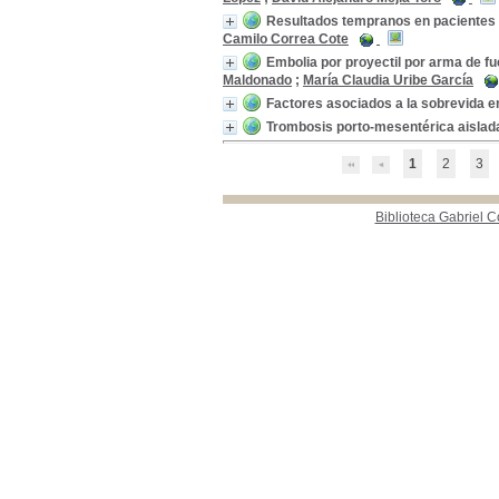
2025
2025
[3]
Resultados tempranos en pacientes 
2024
2024
[1]
Camilo Correa Cote
2022
2022
[4]
Embolia por proyectil por arma de fu
2021
2021
[4]
Maldonado
;
María Claudia Uribe García
2020
2020
[3]
Factores asociados a la sobrevida e
2019
2019
[1]
Trombosis porto-mesentérica aislad
2018
2018
[1]
2016
2016
[3]
1
2
3
2015
2015
[7]
2014
2014
[6]
Biblioteca Gabriel C
[+]
Palabras clave
Cirugía
Cirugía
[6]
complicaciones posoperatorias
complicaciones
posoperatorias
[6]
mortalidad
mortalidad
[6]
Glándula tiroides
Glándula tiroides
[4]
heridas y traumatismos
heridas y traumatismos
[4]
procedimientos quirúrgicos
procedimientos
quirúrgicos
[4]
cirugía general
cirugía general
[3]
laparoscopía
laparoscopía
[3]
tiroidectomía
tiroidectomía
[3]
ampolla hepatopancreática
ampolla