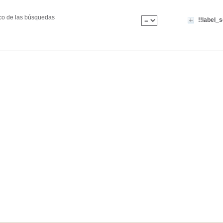
ico de las búsquedas
!!label_s