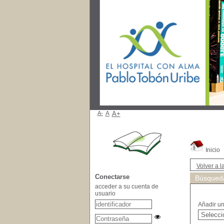
A-
A
A+
Inicio
Volver a la
Conectarse
Búsqueda
acceder a su cuenta de
usuario
Añadir u